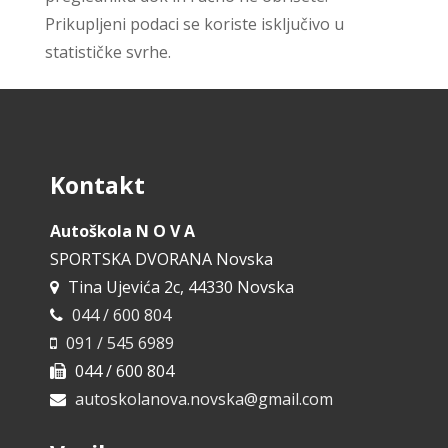
Prikupljeni podaci se koriste isključivo u
statističke svrhe.
Kontakt
Autoškola N O V A
SPORTSKA DVORANA Novska
Tina Ujevića 2c, 44330 Novska
044 / 600 804
091 / 545 6989
044 / 600 804
autoskolanova.novska@gmail.com