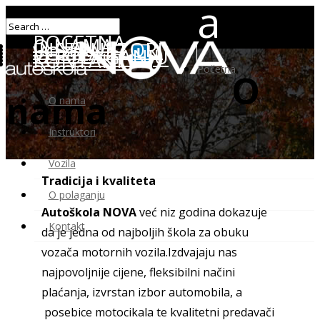
POČETNA
O NAMA
INSTRUKTORI
VOZILA
O POLAGANJU
KONTAKT
Početna
O
nama
O nama
Instruktori
Vozila
Tradicija i kvaliteta
O polaganju
Autoškola NOVA
već niz godina dokazuje
Kontakt
da je jedna od najboljih škola za
obuku
vozača motornih vozila.
Izdvajaju nas
najpovoljnije cijene, fleksibilni načini
plaćanja, izvrstan izbor automobila, a
posebice motocikala te kvalitetni predavači