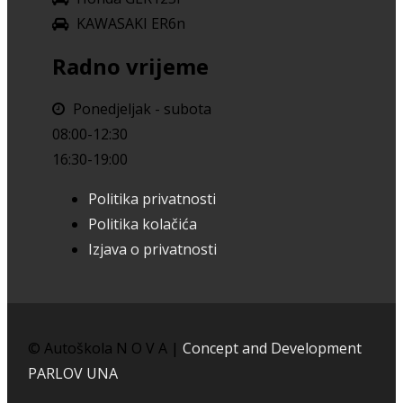
KAWASAKI ER6n
Radno vrijeme
Ponedjeljak - subota
08:00-12:30
16:30-19:00
Politika privatnosti
Politika kolačića
Izjava o privatnosti
© Autoškola N O V A |
Concept and Development
PARLOV UNA