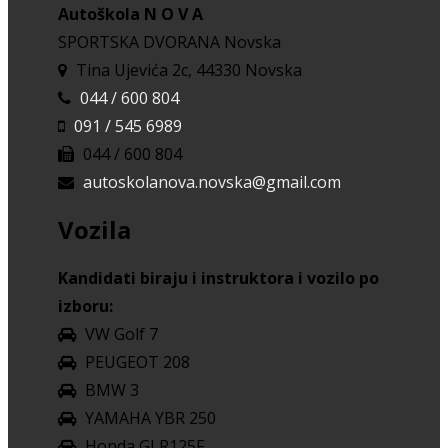
Autoškola N O V A
SPORTSKA DVORANA Novska
Tina Ujevića 2c, 44330 Novska
044 / 600 804
091 / 545 6989
044 / 600 804
autoskolanova.novska@gmail.com
Vozila
Kandidati biraju i instruktora i vozilo po
izboru:
VW Golf 7
PEUGEOT 208
BMW 3
YAMAHA YBR 250
Honda GLR125F