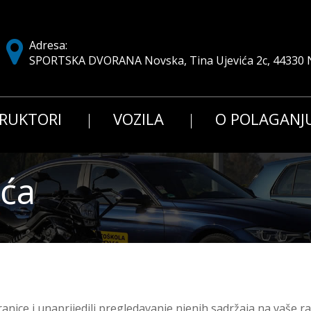
Adresa:
SPORTSKA DVORANA Novska, Tina Ujevića 2c, 44330 
TRUKTORI
VOZILA
O POLAGANJ
ića
ranice i unaprijedili pregledavanje njenih sadržaja na vaše 