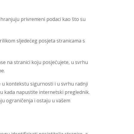
ohranjuju privremeni podaci kao što su
prilikom sljedećeg posjeta stranicama s
ase na stranici koju posjećujete, u svrhu
he.
 u kontekstu sigurnosti i u svrhu radnji
išu kada napustite internetski preglednik.
maju ograničenja i ostaju u vašem