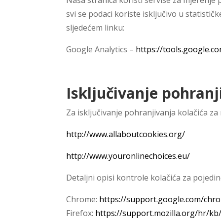
Naša stranica koristi servise za mjerenje p
svi se podaci koriste isključivo u statist
sljedećem linku:
Google Analytics –
https://tools.google.
Isključivanje pohranj
Za isključivanje pohranjivanja kolačića za 
http://www.allaboutcookies.org/
http://www.youronlinechoices.eu/
Detaljni opisi kontrole kolačića za pojedi
Chrome:
https://support.google.com/ch
Firefox:
https://support.mozilla.org/hr