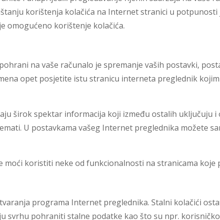
uštanju korištenja kolačića na Internet stranici u potpunost
je omogućeno korištenje kolačića.
 pohrani na vaše računalo je spremanje vaših postavki, post
mena opet posjetite istu stranicu interneta preglednik kojim 
aju širok spektar informacija koji između ostalih uključuju 
premati. U postavkama vašeg Internet preglednika možete sam
oći koristiti neke od funkcionalnosti na stranicama koje p
varanja programa Internet preglednika. Stalni kolačići osta
u svrhu pohraniti stalne podatke kao što su npr. korisničko 