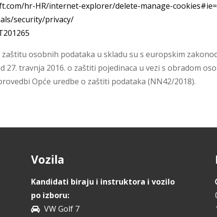
ft.com/hr-HR/internet-explorer/delete-manage-cookies#ie=
ls/security/privacy/
HT201265
uz zaštitu osobnih podataka u skladu su s europskim zakon
d 27. travnja 2016. o zaštiti pojedinaca u vezi s obradom o
rovedbi Opće uredbe o zaštiti podataka (NN42/2018).
Vozila
Kandidati biraju i instruktora i vozilo
po izboru:
VW Golf 7