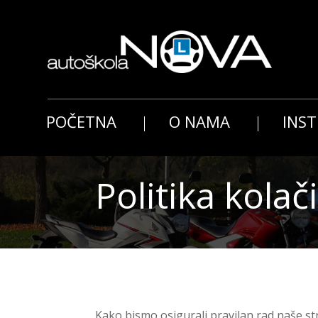
POČETNA
O NAMA
INS
Politika kolač
Kako bismo osigurali pravilan rad naše st