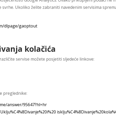
osjećenosti Google Analytics. Ovako prikupljeni podaci ne mog
ičke svrhe. Ukoliko želite zabraniti navedenim servisima sprem
com/dlpage/gaoptout
ivanja kolačića
različite servise možete posjetiti sljedeće linkove:
ne preglednike:
rome/answer/95647?hl=hr
/kb/Uklju%C4%8Divanje%20i%20 isklju%C4%8Divanje%20kol