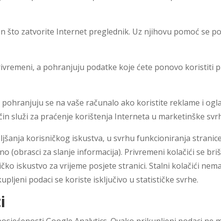
n što zatvorite Internet preglednik. Uz njihovu pomoć se p
privremeni, a pohranjuju podatke koje ćete ponovo koristiti 
ići pohranjuju se na vaše računalo ako koristite reklame i ogl
in služi za praćenje korištenja Interneta u marketinške svr
ljšanja korisničkog iskustva, u svrhu funkcioniranja stranice
no (obrasci za slanje informacija). Privremeni kolačići se br
ičko iskustvo za vrijeme posjete stranici. Stalni kolačići ne
pljeni podaci se koriste isključivo u statističke svrhe.
i