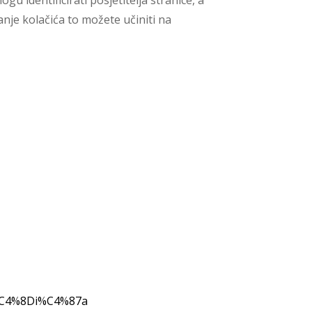
u identificirati posjetitelja stranice, a
anje kolačića to možete učiniti na
a%C4%8Di%C4%87a