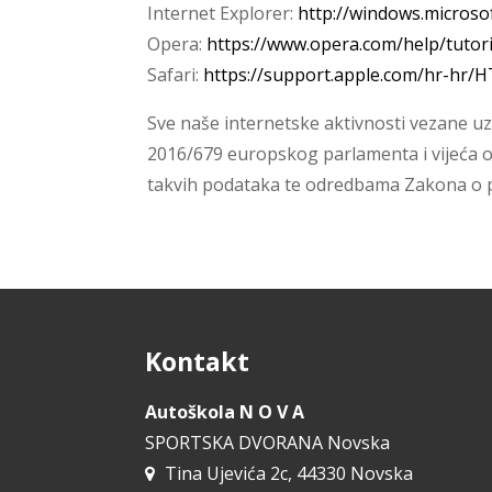
Internet Explorer:
http://windows.microso
Opera:
https://www.opera.com/help/tutoria
Safari:
https://support.apple.com/hr-hr/
Sve naše internetske aktivnosti vezane 
2016/679 europskog parlamenta i vijeća o
takvih podataka te odredbama Zakona o p
Kontakt
Autoškola N O V A
SPORTSKA DVORANA Novska
Tina Ujevića 2c, 44330 Novska