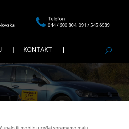
Telefon:
Novska
044 / 600 804, 091 / 545 6989
U
KONTAKT
računalo ili mobilni uređaj spremamo malu