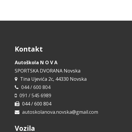
Kontakt
Autoškola N O V A
SPORTSKA DVORANA Novska
Tina Ujevića 2c, 44330 Novska
044 / 600 804
091 / 545 6989
044 / 600 804
autoskolanova.novska@gmail.com
Vozila